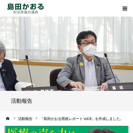
HOME
政策
活動報告
プロフィール
後援会のご入会
活動報告
事務所案内
ーム
活動報告
「島田かおる県政レポート vol.8」を作成しました。